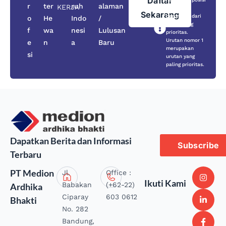
Daftar
r
ter
ruh
alaman
KERJA
secara
Sekarang
berurutan dari
o
He
Indo
/
yang paling
f
wa
nesi
Lulusan
prioritas.
Urutan nomor 1
e
n
a
Baru
merupakan
si
urutan yang
paling prioritas.
Dapatkan Berita dan Informasi
Subscribe
Terbaru
PT Medion
Jl.
Office :
Ikuti Kami
Babakan
(+62-22)
Ardhika
Ciparay
603 0612
Bhakti
No. 282
Bandung,