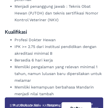
Menjadi penanggung jawab : Teknis Obat
Hewan (PJTOH) dan teknis sertifikasi Nomor
Kontrol Veteriner (NKV)
Kualifikasi
Profesi Dokter Hewan
IPK >= 2.75 dari institusi pendidikan dengan
akreditasi minimal B
Bersedia 6 hari kerja
Memiliki pengalaman yang relevan minimal 1
tahun, namun lulusan baru dipersilakan untuk
melamar
Memiliki kemampuan berbahasa Mandarin
menjadi nilai tambah
Anda dapat
P
Dok
Selu
Berpeng
STRATA
JURUSAN
LOKASI
KATEGORI
memilih 3 posisi