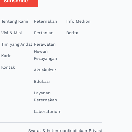
Subscribe
Tentang Kami
Peternakan
Info Medion
Visi & Misi
Pertanian
Berita
Tim yang Andal
Perawatan
Hewan
Karir
Kesayangan
Kontak
Akuakultur
Edukasi
Layanan
Peternakan
Laboratorium
Syarat & Ketentuan
Kebijakan Privasi