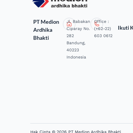
PT Medion
Jl. Babakan
Office :
Ikuti 
Ciparay No.
(+62-22)
Ardhika
282
603 0612
Bhakti
Bandung,
40223
Indonesia
Hak Cipta © 2026 PT Medion Ardhika Bhakti