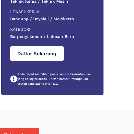
Teknik Kimia / Teknik Mesin
LOKASI KERJA
Bandung / Boyolali / Mojokerto
KATEGORI
Berpengalaman / Lulusan Baru
Daftar Sekarang
Anda dapat memilih 3 posisi secara berurutan dari
yang paling prioritas. Urutan nomor 1 merupakan
urutan yang paling prioritas.