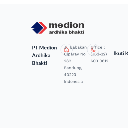
PT Medion
Jl. Babakan
Office :
Ikuti 
Ciparay No.
(+62-22)
Ardhika
282
603 0612
Bhakti
Bandung,
40223
Indonesia