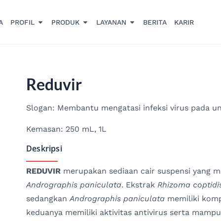
A
PROFIL
PRODUK
LAYANAN
BERITA
KARIR
Reduvir
Slogan: Membantu mengatasi infeksi virus pada u
Kemasan: 250 mL, 1L
Deskripsi
REDUVIR
merupakan sediaan cair suspensi yang 
Andrographis
paniculata
. Ekstrak
Rhizoma coptidi
sedangkan
Andrographis paniculata
memiliki komp
keduanya memiliki aktivitas antivirus serta mamp