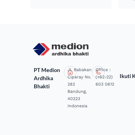
PT Medion
Jl. Babakan
Office :
Ikuti 
Ciparay No.
(+62-22)
Ardhika
282
603 0612
Bhakti
Bandung,
40223
Indonesia