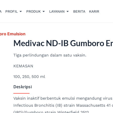
A
PROFIL
PRODUK
LAYANAN
BERITA
KARIR
oro Emulsion
Medivac ND-IB Gumboro E
Tiga perlindungan dalam satu vaksin.
KEMASAN
100, 250, 500 ml
Deskripsi
Vaksin inaktif berbentuk emulsi mengandung virus 
Infectious Bronchitis (IB) strain Massachusetts 41 
(IBD)/Gumboro strain Winterfield 2512.