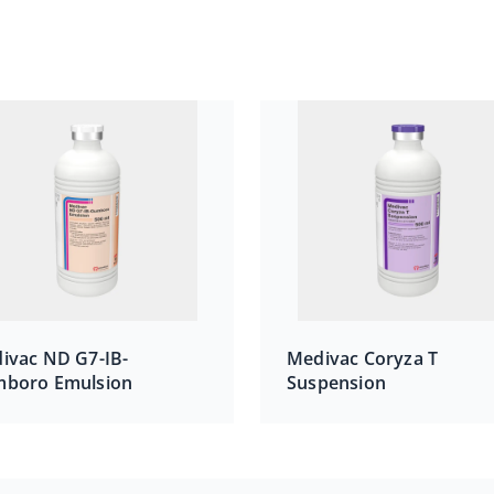
ivac ND G7-IB-
Medivac Coryza T
boro Emulsion
Suspension