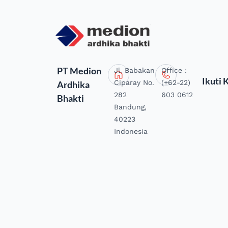
PT Medion
Jl. Babakan
Office :
Ikuti 
Ciparay No.
(+62-22)
Ardhika
282
603 0612
Bhakti
Bandung,
40223
Indonesia