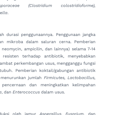
oraceae (Clostridium colostridioforme),
ella
.
lah durasi penggunaannya. Penggunaan jangka
n mikroba dalam saluran cerna. Pemberian
 neomycin, ampicilin, dan lainnya) selama 7-14
 resisten terhadap antibiotik, menyebabkan
lambat perkembangan usus, mengganggu fungsi
ubuh. Pemberian koktail/gabungan antibiotik
n menurunkan jumlah
Firmicutes, Lactobacillus,
m pencernaan dan meningkatkan kelimpahan
a
, dan
Enterococcus
dalam usus.
oduksi oleh jamur
Aspergillus, Fusarium
, dan