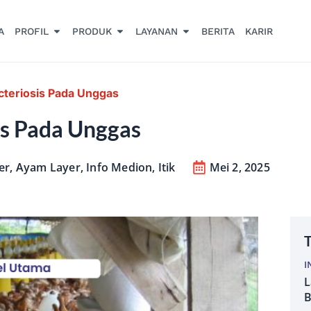
A
PROFIL
PRODUK
LAYANAN
BERITA
KARIR
teriosis Pada Unggas
s Pada Unggas
er
,
Ayam Layer
,
Info Medion
,
Itik
Mei 2, 2025
T
I
L
B