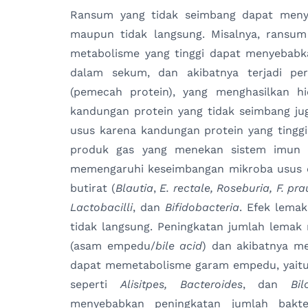
Ransum yang tidak seimbang dapat men
maupun tidak langsung. Misalnya, ransum
metabolisme yang tinggi dapat menyebabk
dalam sekum, dan akibatnya terjadi per
(pemecah protein), yang menghasilkan h
kandungan protein yang tidak seimbang ju
usus karena kandungan protein yang tingg
produk gas yang menekan sistem imun 
memengaruhi keseimbangan mikroba usus d
butirat (
Blautia
,
E. rectale, Roseburia, F. pr
Lactobacilli
, dan
Bifidobacteria
. Efek lema
tidak langsung. Peningkatan jumlah lema
(asam empedu/
bile acid
) dan akibatnya m
dapat memetabolisme garam empedu, yaitu
seperti
Alisitpes, Bacteroides
, dan
Bil
menyebabkan peningkatan jumlah bakter