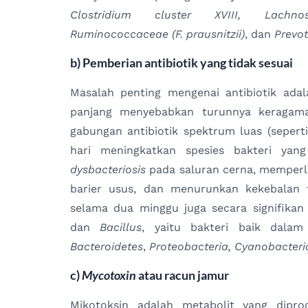
Clostridium cluster XVIII, Lachnosp
Ruminococcaceae (F. prausnitzii)
, dan
Prevot
b) Pemberian antibiotik yang tidak sesuai
Masalah penting mengenai antibiotik ada
panjang menyebabkan turunnya keragama
gabungan antibiotik spektrum luas (seperti
hari meningkatkan spesies bakteri yang
dysbacteriosis
pada saluran cerna, memper
barier usus, dan menurunkan kekebalan t
selama dua minggu juga secara signifika
dan
Bacillus
, yaitu bakteri baik dala
Bacteroidetes
,
Proteobacteria, Cyanobacteri
c)
Mycotoxin
atau racun jamur
Mikotoksin adalah metabolit yang dipr