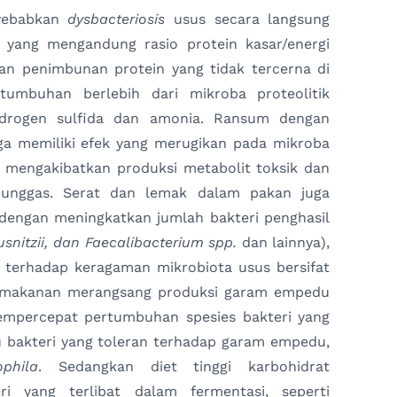
yebabkan
dysbacteriosis
usus secara langsung
 yang mengandung rasio protein kasar/energi
an penimbunan protein yang tidak tercerna di
tumbuhan berlebih dari mikroba proteolitik
idrogen sulfida dan amonia. Ransum dengan
ga memiliki efek yang merugikan pada mikroba
i mengakibatkan produksi metabolit toksik dan
unggas. Serat dan lemak dalam pakan juga
engan meningkatkan jumlah bakteri penghasil
ausnitzii, dan Faecalibacterium spp.
dan lainnya),
k terhadap keragaman mikrobiota usus bersifat
k makanan merangsang produksi garam empedu
empercepat pertumbuhan spesies bakteri yang
 bakteri yang toleran terhadap garam empedu,
ophila
. Sedangkan diet tinggi karbohidrat
i yang terlibat dalam fermentasi, seperti