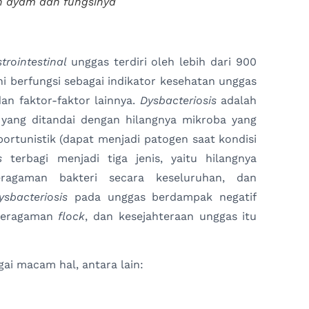
 ayam dan fungsinya
trointestinal
unggas terdiri oleh lebih dari 900
ni berfungsi sebagai indikator kesehatan unggas
dan faktor-faktor lainnya.
Dysbacteriosis
adalah
 yang ditandai dengan hilangnya mikroba yang
rtunistik (dapat menjadi patogen saat kondisi
is
terbagi menjadi tiga jenis, yaitu hilangnya
eragaman bakteri secara keseluruhan, dan
ysbacteriosis
pada unggas berdampak negatif
eseragaman
flock
, dan kesejahteraan unggas itu
ai macam hal, antara lain: