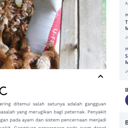
A
I
T
M
J
I
S
J
B
ring ditemui salah satunya adalah gangguan
asalah yang merugikan bagi peternak. Penyakit
rgan pada ayam dan sistem pencernaan menjadi
B
enyakit. Gangguan pencernaan pada ayam dapat