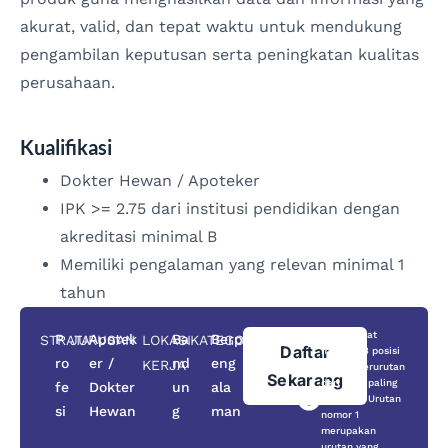
akurat, valid, dan tepat waktu untuk mendukung
pengambilan keputusan serta peningkatan kualitas
perusahaan.
Kualifikasi
Dokter Hewan / Apoteker
IPK >= 2.75 dari institusi pendidikan dengan
akreditasi minimal B
Memiliki pengalaman yang relevan minimal 1
tahun
Anda dapat
P
Apotek
Ba
Berp
STRATA
JURUSAN
LOKASI
KATEGORI
Daftar
memilih 3 posisi
ro
er /
nd
eng
KERJA
secara berurutan
Sekarang
dari yang paling
fe
Dokter
un
ala
prioritas. Urutan
si
Hewan
g
man
nomor 1
merupakan
urutan yang