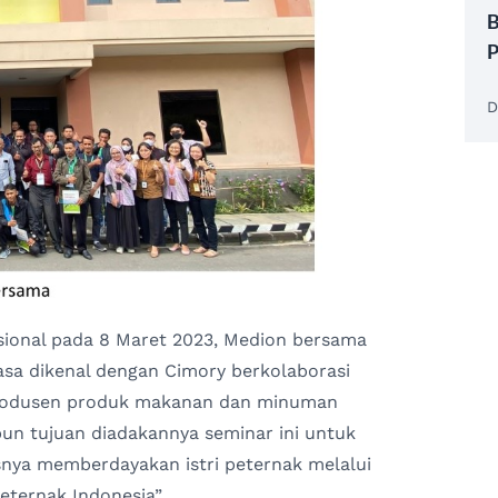
B
P
D
sional pada 8 Maret 2023, Medion bersama
asa dikenal dengan Cimory berkolaborasi
rodusen produk makanan dan minuman
pun tujuan diadakannya seminar ini untuk
snya memberdayakan istri peternak melalui
eternak Indonesia”.