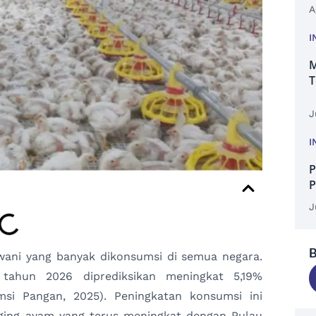
A
I
M
T
J
I
P
P
J
B
ni yang banyak dikonsumsi di semua negara.
tahun 2026 diprediksikan meningkat 5,19%
si Pangan, 2025). Peningkatan konsumsi ini
ging ayam yang terus meningkat dengan Pulau