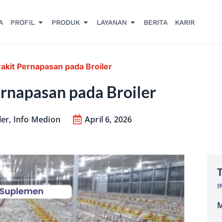
A
PROFIL
PRODUK
LAYANAN
BERITA
KARIR
kit Pernapasan pada Broiler
rnapasan pada Broiler
ler
,
Info Medion
April 6, 2026
T
I
M