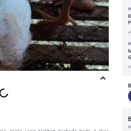
I
K
P
J
I
M
G
J
B
B
U