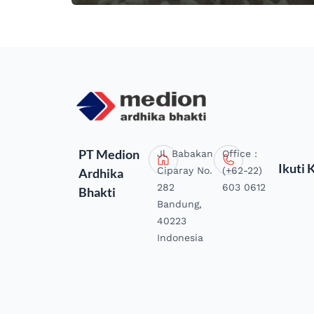
PT Medion
Jl. Babakan
Office :
Ikuti 
Ciparay No.
(+62-22)
Ardhika
282
603 0612
Bhakti
Bandung,
40223
Indonesia