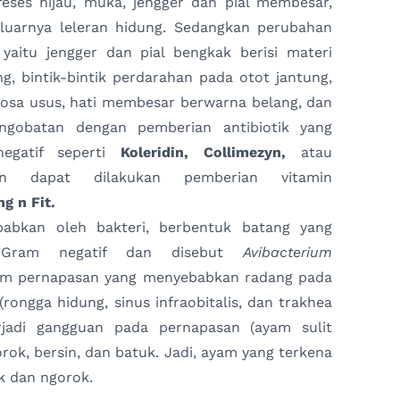
u feses hijau, muka, jengger dan pial membesar,
uarnya leleran hidung. Sedangkan perubahan
 yaitu jengger dan pial bengkak berisi materi
g, bintik-bintik perdarahan pada otot jantung,
osa usus, hati membesar berwarna belang, dan
Pengobatan dengan pemberian antibiotik yang
negatif seperti
Koleridin, Collimezyn,
atau
an dapat dilakukan pemberian vitamin
ng n Fit.
babkan oleh bakteri, berbentuk batang yang
at Gram negatif dan disebut
Avibacterium
stem pernapasan yang menyebabkan radang pada
(rongga hidung, sinus infraobitalis, dan trakhea
erjadi gangguan pada pernapasan (ayam sulit
rok, bersin, dan batuk. Jadi, ayam yang terkena
k dan ngorok.