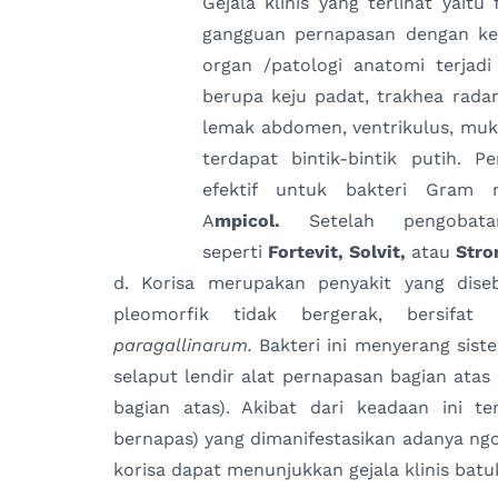
Gejala klinis yang terlihat yait
gangguan pernapasan dengan kel
organ /patologi anatomi terjadi
berupa keju padat, trakhea radan
lemak abdomen, ventrikulus, muk
terdapat bintik-bintik putih. 
efektif untuk bakteri Gram 
A
mpicol.
Setelah pengobat
seperti
Fortevit, Solvit,
atau
Stro
d. Korisa merupakan penyakit yang dise
pleomorfik tidak bergerak, bersif
paragallinarum.
Bakteri ini menyerang si
selaput lendir alat pernapasan bagian atas 
bagian atas). Akibat dari keadaan ini t
bernapas) yang dimanifestasikan adanya ngo
korisa dapat menunjukkan gejala klinis batu