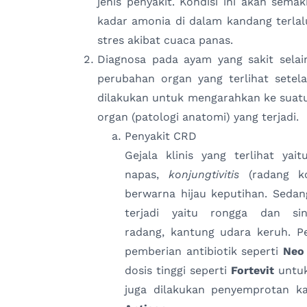
jenis penyakit. Kondisi ini akan sema
kadar amonia di dalam kandang terlalu
stres akibat cuaca panas.
Diagnosa pada ayam yang sakit selain
perubahan organ yang terlihat setela
dilakukan untuk mengarahkan ke suatu
organ (patologi anatomi) yang terjadi.
Penyakit CRD
Gejala klinis yang terlihat ya
napas,
konjungtivitis
(radang k
berwarna hijau keputihan. Seda
terjadi yaitu rongga dan si
radang, kantung udara keruh. P
pemberian antibiotik seperti
Neo 
dosis tinggi seperti
Fortevit
untuk
juga dilakukan penyemprotan k