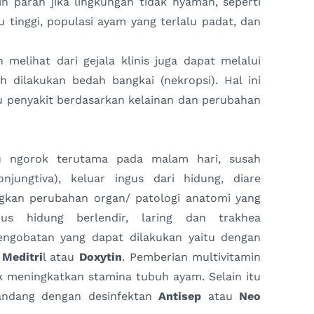
kin parah jika lingkungan tidak nyaman, seperti
 tinggi, populasi ayam yang terlalu padat, dan
 melihat dari gejala klinis juga dapat melalui
h dilakukan bedah bangkai (nekropsi). Hal ini
 penyakit berdasarkan kelainan dan perubahan
itu ngorok terutama pada malam hari, susah
onjungtiva), keluar ingus dari hidung, diare
ngkan perubahan organ/ patologi anatomi yang
nus hidung berlendir, laring dan trakhea
engobatan yang dapat dilakukan yaitu dengan
Meditri
l atau
Doxytin
. Pemberian multivitamin
 meningkatkan stamina tubuh ayam. Selain itu
andang dengan desinfektan
Antisep
atau
Neo