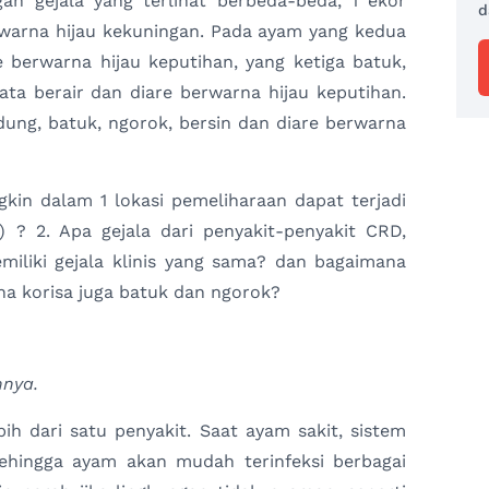
n gejala yang terlihat berbeda-beda, 1 ekor
d
erwarna hijau kekuningan. Pada ayam yang kedua
e berwarna hijau keputihan, yang ketiga batuk,
mata berair dan diare berwarna hijau keputihan.
idung, batuk, ngorok, bersin dan diare berwarna
gkin dalam 1 lokasi pemeliharaan dapat terjadi
t) ? 2. Apa gejala dari penyakit-penyakit CRD,
miliki gejala klinis yang sama? dan bagaimana
a korisa juga batuk dan ngorok?
nnya.
ih dari satu penyakit. Saat ayam sakit, sistem
ehingga ayam akan mudah terinfeksi berbagai