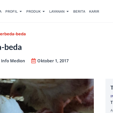
A
PROFIL
PRODUK
LAYANAN
BERITA
KARIR
 Berbeda-beda
a-beda
,
Info Medion
Oktober 1, 2017
T
I
T
A