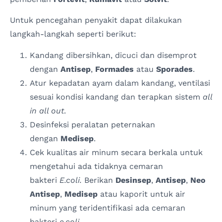
Untuk pencegahan penyakit dapat dilakukan
langkah-langkah seperti berikut:
Kandang dibersihkan, dicuci dan disemprot
dengan
Antisep
,
Formades
atau
Sporades
.
Atur kepadatan ayam dalam kandang, ventilasi
sesuai kondisi kandang dan terapkan sistem
all
in all out
.
Desinfeksi peralatan peternakan
dengan
Medisep
.
Cek kualitas air minum secara berkala untuk
mengetahui ada tidaknya cemaran
bakteri
E.coli.
Berikan
Desinsep
,
Antisep
,
Neo
Antisep
,
Medisep
atau kaporit untuk air
minum yang teridentifikasi ada cemaran
bakteri
e.coli
.