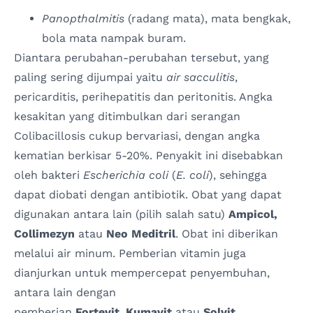
Panopthalmitis
(radang mata), mata bengkak,
bola mata nampak buram.
Diantara perubahan-perubahan tersebut, yang
paling sering dijumpai yaitu
air sacculitis
,
pericarditis, perihepatitis dan peritonitis. Angka
kesakitan yang ditimbulkan dari serangan
Colibacillosis cukup bervariasi, dengan angka
kematian berkisar 5-20%. Penyakit ini disebabkan
oleh bakteri
Escherichia coli
(
E. coli
), sehingga
dapat diobati dengan antibiotik. Obat yang dapat
digunakan antara lain (pilih salah satu)
Ampicol,
Collimezyn
atau
Neo Meditril
. Obat ini diberikan
melalui air minum. Pemberian vitamin juga
dianjurkan untuk mempercepat penyembuhan,
antara lain dengan
pemberian
Fortevit
,
Kumavit
atau
Solvit
.