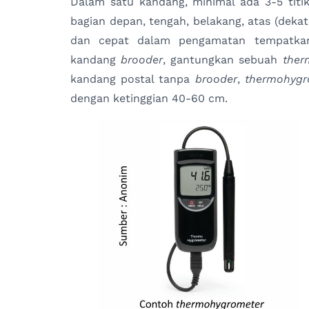
Dalam satu kandang, minimal ada 3-5 tit
bagian depan, tengah, belakang, atas (deka
dan cepat dalam pengamatan tempatk
kandang
brooder
, gantungkan sebuah
ther
kandang postal tanpa
brooder
,
thermohygr
dengan ketinggian 40-60 cm.