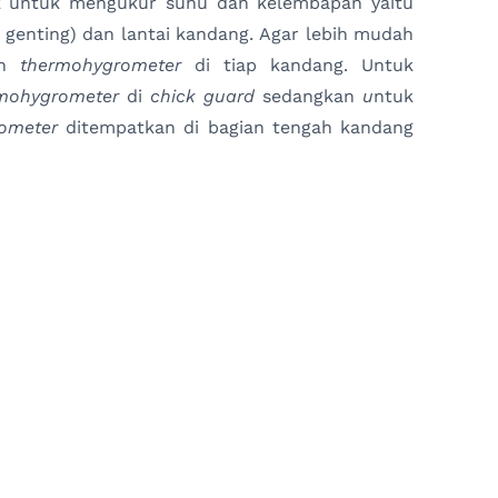
ik untuk mengukur suhu dan kelembapan yaitu
t genting) dan lantai kandang. Agar lebih mudah
an
thermohygrometer
di tiap kandang. Untuk
mohygrometer
di
chick guard
sedangkan
u
ntuk
ometer
ditempatkan di bagian tengah kandang