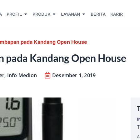
A
PROFIL
PRODUK
LAYANAN
BERITA
KARIR
embapan pada Kandang Open House
n pada Kandang Open House
er
,
Info Medion
Desember 1, 2019
T
I
T
A