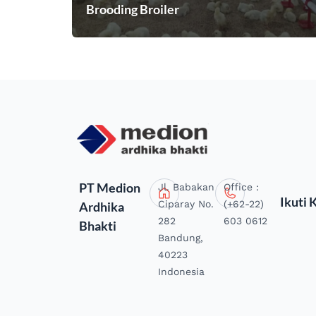
Brooding Broiler
PT Medion
Jl. Babakan
Office :
Ikuti 
Ciparay No.
(+62-22)
Ardhika
282
603 0612
Bhakti
Bandung,
40223
Indonesia