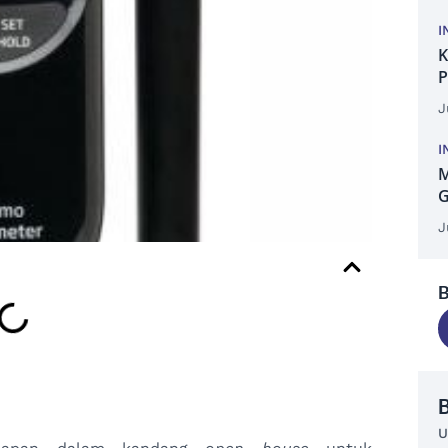
I
K
P
J
I
M
G
J
B
B
U