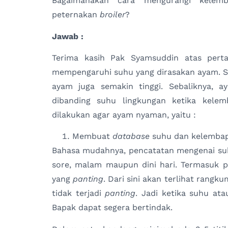
Bagaimanakah cara mengurangi kele
peternakan
broiler
?
Jawab :
Terima kasih Pak Syamsuddin atas pert
mempengaruhi suhu yang dirasakan ayam. S
ayam juga semakin tinggi. Sebaliknya, 
dibanding suhu lingkungan ketika kelem
dilakukan agar ayam nyaman, yaitu :
Membuat
database
suhu dan kelembap
Bahasa mudahnya, pencatatan mengenai suh
sore, malam maupun dini hari. Termasuk 
yang
panting
. Dari sini akan terlihat rang
tidak terjadi
panting
. Jadi ketika suhu at
Bapak dapat segera bertindak.