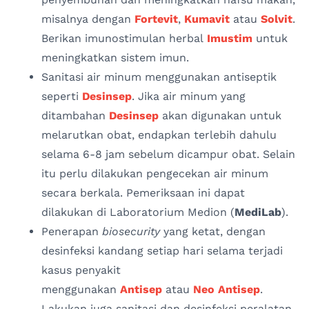
misalnya dengan
Fortevit
,
Kumavit
atau
Solvit
.
Berikan imunostimulan herbal
Imustim
untuk
meningkatkan sistem imun.
Sanitasi air minum menggunakan antiseptik
seperti
Desinsep
. Jika air minum yang
ditambahan
Desinsep
akan digunakan untuk
melarutkan obat, endapkan terlebih dahulu
selama 6-8 jam sebelum dicampur obat. Selain
itu perlu dilakukan pengecekan air minum
secara berkala. Pemeriksaan ini dapat
dilakukan di Laboratorium Medion (
MediLab
).
Penerapan
biosecurity
yang ketat, dengan
desinfeksi kandang setiap hari selama terjadi
kasus penyakit
menggunakan
Antisep
atau
Neo Antisep
.
Lakukan juga sanitasi dan desinfeksi peralatan