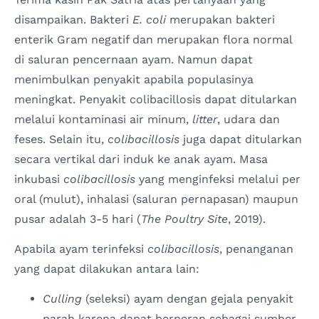
disampaikan. Bakteri
E. coli
merupakan bakteri
enterik Gram negatif dan merupakan flora normal
di saluran pencernaan ayam. Namun dapat
menimbulkan penyakit apabila populasinya
meningkat. Penyakit colibacillosis dapat ditularkan
melalui kontaminasi air minum,
litter
, udara dan
feses. Selain itu,
colibacillosis
juga dapat ditularkan
secara vertikal dari induk ke anak ayam. Masa
inkubasi
colibacillosis
yang menginfeksi melalui per
oral (mulut), inhalasi (saluran pernapasan) maupun
pusar adalah 3-5 hari (
The Poultry Site
, 2019).
Apabila ayam terinfeksi
colibacillosis
, penanganan
yang dapat dilakukan antara lain:
Culling
(seleksi) ayam dengan gejala penyakit
parah karena dapat berperan sebagai sumber