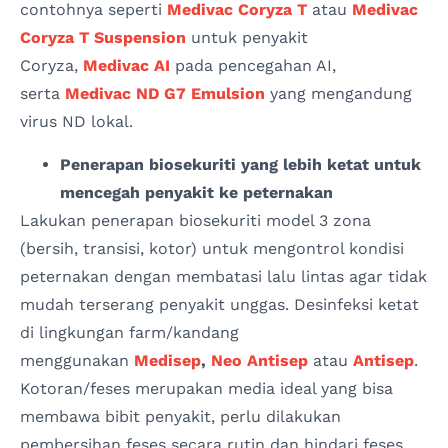
contohnya seperti
Medivac Coryza T
atau
Medivac
Coryza T Suspension
untuk penyakit
Coryza,
Medivac AI
pada pencegahan AI,
serta
Medivac ND G7 Emulsion
yang mengandung
virus ND lokal.
Penerapan biosekuriti yang lebih ketat untuk
mencegah penyakit ke peternakan
Lakukan penerapan biosekuriti model 3 zona
(bersih, transisi, kotor) untuk mengontrol kondisi
peternakan dengan membatasi lalu lintas agar tidak
mudah terserang penyakit unggas. Desinfeksi ketat
di lingkungan farm/kandang
menggunakan
Medisep
,
Neo Antisep
atau
Antisep
.
Kotoran/feses merupakan media ideal yang bisa
membawa bibit penyakit, perlu dilakukan
pembersihan feses secara rutin dan hindari feses